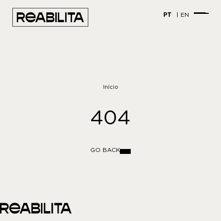
PT
EN
Início
404
GO BACK