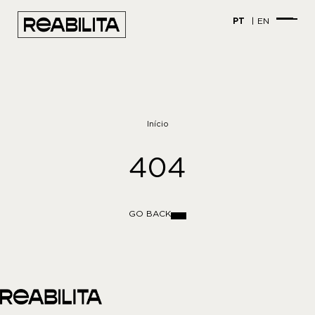
PT
EN
Início
404
GO BACK